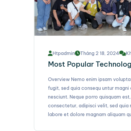
Htpadmin
Tháng 2 18, 2024
Kh
Most Popular Technolog
Overview Nemo enim ipsam voluptate
fugit, sed quia consequ untur magni
nesciunt. Neque porro quisquam est,
consectetur, adipisci velit, sed qu
labore et dolore magnam aliquam qu