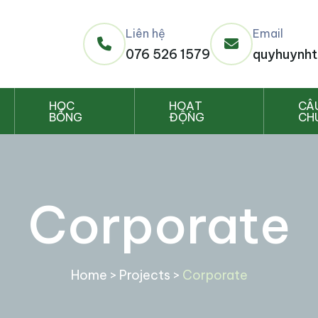
Liên hệ
Email
076 526 1579
quyhuynht
HỌC
HOẠT
CÂ
BỔNG
ĐỘNG
CH
Corporate
Home
>
Projects
>
Corporate