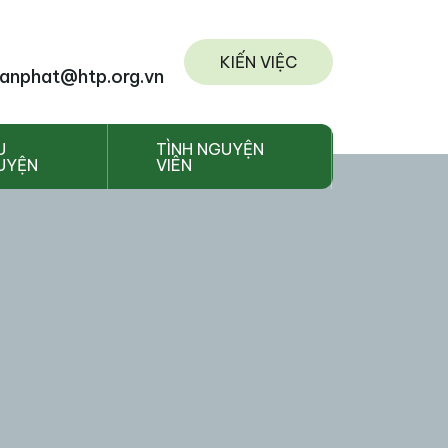
KIẾN VIỆC
anphat@htp.org.vn
U
TÌNH NGUYỆN
UYỆN
VIÊN