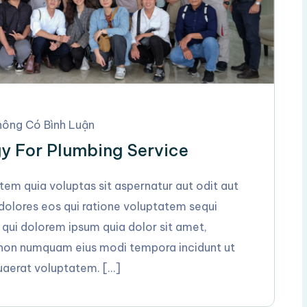
ông Có Bình Luận
y For Plumbing Service
m quia voluptas sit aspernatur aut odit aut
 dolores eos qui ratione voluptatem sequi
 qui dolorem ipsum quia dolor sit amet,
ia non numquam eius modi tempora incidunt ut
aerat voluptatem. […]