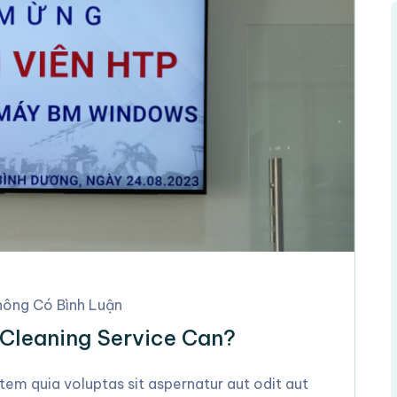
ông Có Bình Luận
 Cleaning Service Can?
m quia voluptas sit aspernatur aut odit aut