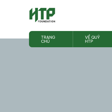
TRANG
VỀ QUỸ
CHỦ
HTP