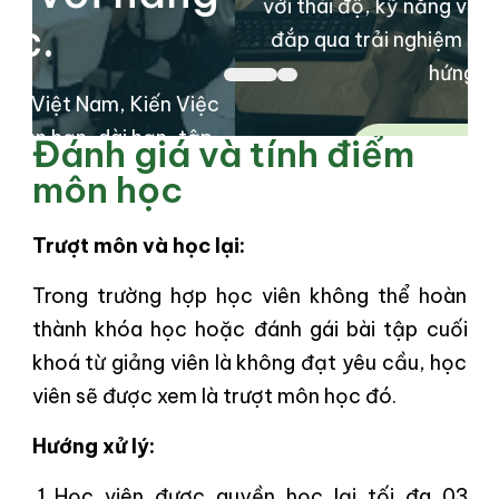
với thái độ, kỹ năng và tri thức được bồi
đắp qua trải nghiệm học tập đầy cảm
hứng
 Việc
 tập
Đánh giá và tính điểm
Tìm Hiểu Thêm
 việc
môn học
ập
cần.
Trượt môn và học lại:
Trong trường hợp học viên không thể hoàn
thành khóa học hoặc đánh gái bài tập cuối
khoá từ giảng viên là không đạt yêu cầu, học
viên sẽ được xem là trượt môn học đó.
Hướng xử lý:
Học viên được quyền học lại tối đa 03