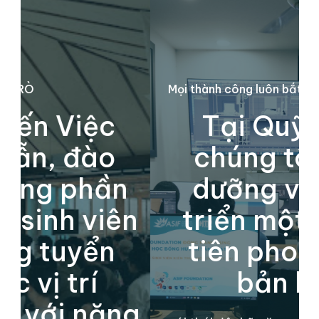
Mọi thành công luôn bắt đầu bằng sự nỗ lực
c
Tại Quỹ HTP,
o
chúng tôi nuôi
n
dưỡng và phát
ên
triển một thế hệ
n
tiên phong đầy
bản lĩnh
ng