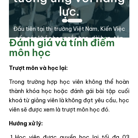
i
lực.
Đầu tiên tại thị trường Việt Nam, Kiến Việc
cấp các khóa học ngắn hạn, dài hạn, tập
Đánh giá và tính điểm
trung vào tất cả những loại hình công việc
môn học
chuyên môn mà hầu hết công ty, tập
đoàn kiến trúc - xây dựng - nội thất cần.
Trượt môn và học lại:
Trong trường hợp học viên không thể hoàn
Tìm Hiểu Thêm
thành khóa học hoặc đánh gái bài tập cuối
khoá từ giảng viên là không đạt yêu cầu, học
viên sẽ được xem là trượt môn học đó.
Hướng xử lý:
Học viên được quyền học lại tối đa 03