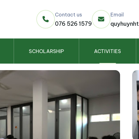
Contact us
Email
076 526 1579
quyhuynht
SCHOLARSHIP
ACTIVITIES