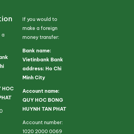
tion
If you would to
make a foreign
 a
money transfer:
Bank name:
ank
Vietinbank Bank
hi
address: Ho Chi
Minh City
Y HOC
Account name:
PHAT
QUY HOC BONG
HUYNH TAN PHAT
80
Account number:
1020 2000 0069