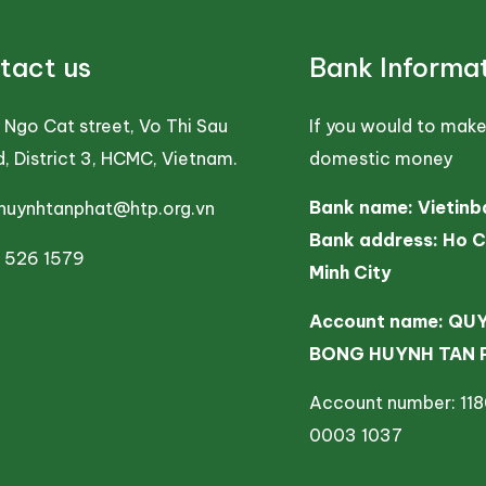
tact us
Bank Informa
e Ngo Cat street, Vo Thi Sau
If you would to make
, District 3, HCMC, Vietnam.
domestic money
Bank name: Vietinb
huynhtanphat@htp.org.vn
Bank address: Ho C
 526 1579
Minh City
Account name: QU
BONG HUYNH TAN 
Account number: 11
0003 1037