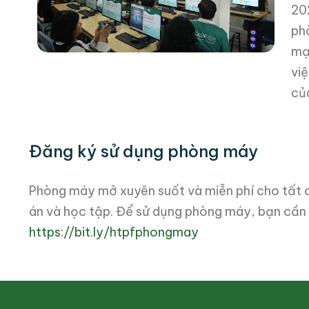
20
ph
mạ
vi
của
Đăng ký sử dụng phòng máy
Phòng máy mở xuyên suốt và miễn phí cho tất c
án và học tập. Để sử dụng phòng máy, bạn cần 
https://bit.ly/htpfphongmay