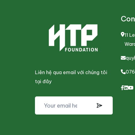
Con
11 L
Ward
quy
076
Liên hệ qua email với chúng tôi
tại đây