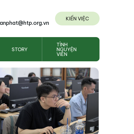
KIẾN VIỆC
anphat@htp.org.vn
TÌNH
STORY
NGUYỆN
VIÊN