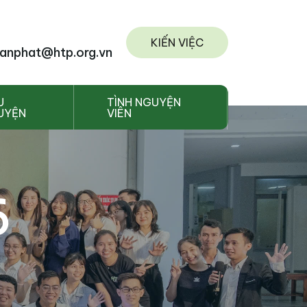
KIẾN VIỆC
anphat@htp.org.vn
U
TÌNH NGUYỆN
UYỆN
VIÊN
6