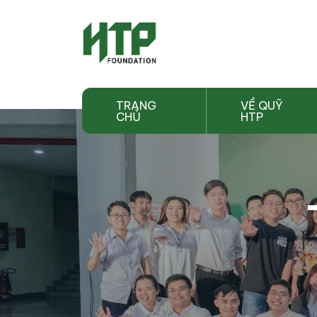
TRANG
VỀ QUỸ
CHỦ
HTP