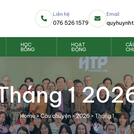
Liên hệ
Email
076 526 1579
quyhuynht
HỌC
HOẠT
CÂ
BỔNG
ĐỘNG
CH
Tháng 1 202
Home
>
Câu chuyện
>
2026
>
Tháng 1