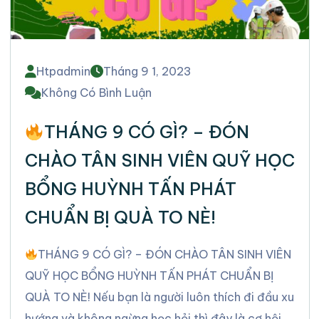
Htpadmin
Tháng 9 1, 2023
Không Có Bình Luận
THÁNG 9 CÓ GÌ? – ĐÓN
CHÀO TÂN SINH VIÊN QUỸ HỌC
BỔNG HUỲNH TẤN PHÁT
CHUẨN BỊ QUÀ TO NÈ!
THÁNG 9 CÓ GÌ? – ĐÓN CHÀO TÂN SINH VIÊN
QUỸ HỌC BỔNG HUỲNH TẤN PHÁT CHUẨN BỊ
QUÀ TO NÈ! Nếu bạn là người luôn thích đi đầu xu
hướng và không ngừng học hỏi thì đây là cơ hội