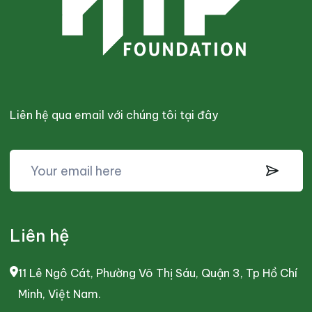
Liên hệ qua email với chúng tôi tại đây
Liên hệ
11 Lê Ngô Cát, Phường Võ Thị Sáu, Quận 3, Tp Hồ Chí
Minh, Việt Nam.