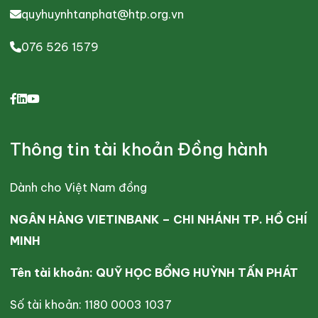
quyhuynhtanphat@htp.org.vn
076 526 1579
Thông tin tài khoản Đồng hành
Dành cho Việt Nam đồng
NGÂN HÀNG VIETINBANK – CHI NHÁNH TP. HỒ CHÍ
MINH
Tên tài khoản: QUỸ HỌC BỔNG HUỲNH TẤN PHÁT
Số tài khoản: 1180 0003 1037