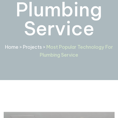
Plumbing
Service
Home
>
Projects
>
Most Popular Technology For
Plumbing Service