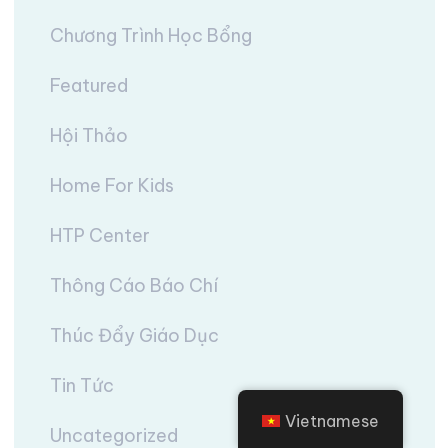
Chương Trình Học Bổng
Featured
Hội Thảo
Home For Kids
HTP Center
Thông Cáo Báo Chí
Thúc Đẩy Giáo Dục
Tin Tức
Vietnamese
Uncategorized