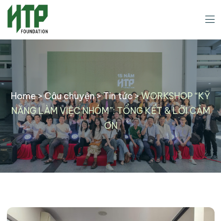
Home
>
Câu chuyện
>
Tin tức
>
WORKSHOP “KỸ
NĂNG LÀM VIỆC NHÓM”: TỔNG KẾT & LỜI CẢM
ƠN