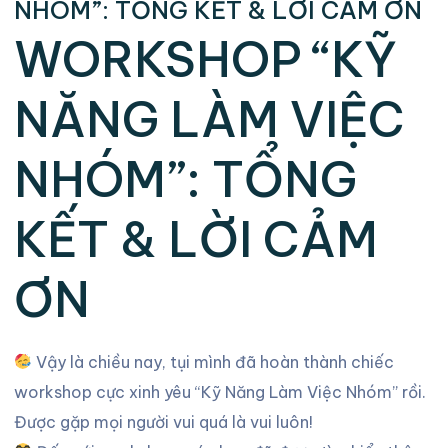
NHÓM”: TỔNG KẾT & LỜI CẢM ƠN
WORKSHOP “KỸ
NĂNG LÀM VIỆC
NHÓM”: TỔNG
KẾT & LỜI CẢM
ƠN
Vậy là chiều nay, tụi mình đã hoàn thành chiếc
workshop cực xinh yêu “Kỹ Năng Làm Việc Nhóm” rồi.
Được gặp mọi người vui quá là vui luôn!