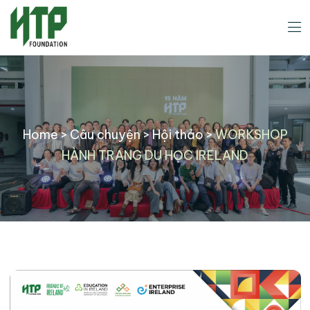
Home
>
Câu chuyện
>
Hội thảo
>
WORKSHOP
HÀNH TRANG DU HỌC IRELAND