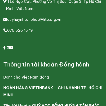
11 Lê Ngô Cát, Phường Võ Thị Sáu, Quận 3, Tp Hồ Chí
Minh, Việt Nam.
quyhuynhtanphat@htp.org.vn
076 526 1579
Thông tin tài khoản Đồng hành
Dành cho Việt Nam đồng
NGÂN HÀNG VIETINBANK – CHI NHÁNH TP. HỒ CHÍ
MINH
Tên tài khoản: QUỸ HỌC BỔNG HUỲNH TẤN PHÁT