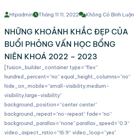
Htpadmin
Tháng 11 11, 2022
Không Có Bình Luận
NHỮNG KHOẢNH KHẮC ĐẸP CỦA
BUỔI PHỎNG VẤN HỌC BỔNG
NIÊN KHOÁ 2022 – 2023
[fusion_builder_container type=”flex”
hundred_percent=”no” equal_height_columns=”no”
hide_on_mobile=”small-visibility,medium-
visibility,large-visibility”
background_position=”center center”
background_repeat=”no-repeat” fade=”no”
background_parallax=”none” parallax_speed=”0.3″
video_aspect_ratio=”16:9″ video_loop=”yes”