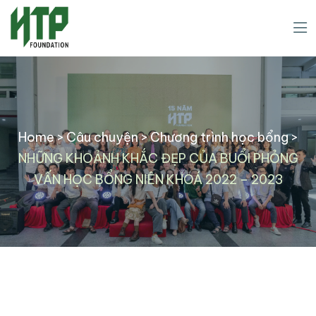
Home
>
Câu chuyện
>
Chương trình học bổng
>
NHỮNG KHOẢNH KHẮC ĐẸP CỦA BUỔI PHỎNG
VẤN HỌC BỔNG NIÊN KHOÁ 2022 – 2023