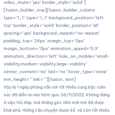
video_mute=”yes” border_style=”solid”]
[fusion_builder_row][fusion_builder_column
type=”1_1″ type=”1_1″ background_position=”left
top” border_style=”solid” border_position=”all”
spacing=”yes” background_repeat=”no-repeat”
padding_top=”24px” margin_top=”0px”
margin_bottom=”0px” animation_speed=”0.3″
animation_direction=”left” hide_on_mobile=”small-
visibility,medium-visibility,large-visibility”
center_content=”no” last=”no” hover_type=”none”
min_height=”” link=””][fusion_text]
Vậy là 1 ngày phỏng vấn với rất nhiều cung bậc cảm
xúc đã diễn ra vào hôm qua, 06/11/2022. Không dừng
ở việc hỏi đáp, mà những góc nhìn mới mẻ đã được
khai phá, những câu chuyện được kể, và còn rất nhiều