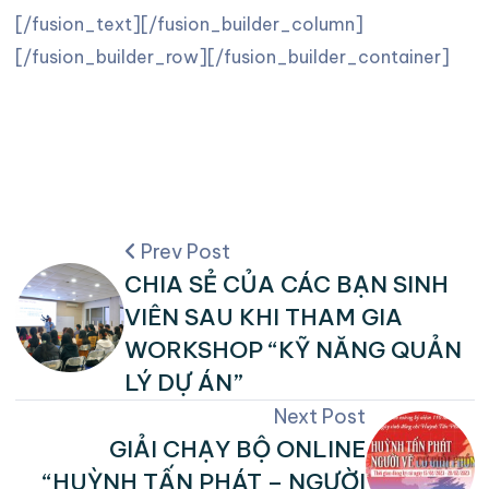
[/fusion_text][/fusion_builder_column]
[/fusion_builder_row][/fusion_builder_container]
Prev Post
CHIA SẺ CỦA CÁC BẠN SINH
VIÊN SAU KHI THAM GIA
WORKSHOP “KỸ NĂNG QUẢN
LÝ DỰ ÁN”
Next Post
GIẢI CHẠY BỘ ONLINE
“HUỲNH TẤN PHÁT – NGƯỜI