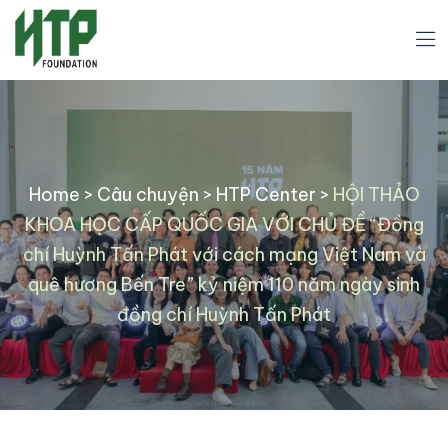
Home
>
Câu chuyện
>
HTP Center
>
HỘI THẢO
KHOA HỌC CẤP QUỐC GIA VỚI CHỦ ĐỀ “Đồng
chí Huỳnh Tấn Phát với cách mạng Việt Nam và
quê hương Bến Tre” kỷ niệm 110 năm ngày sinh
đồng chí Huỳnh Tấn Phát