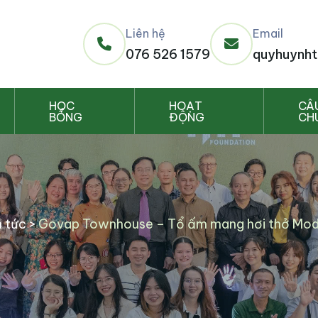
Liên hệ
Email
076 526 1579
quyhuynht
HỌC
HOẠT
CÂ
BỔNG
ĐỘNG
CH
n tức
>
Govap Townhouse – Tổ ấm mang hơi thở Mode