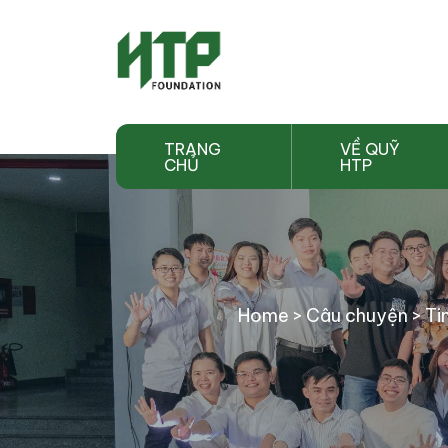
TRANG
VỀ QUỸ
CHỦ
HTP
Home
>
Câu chuyện
>
Ti