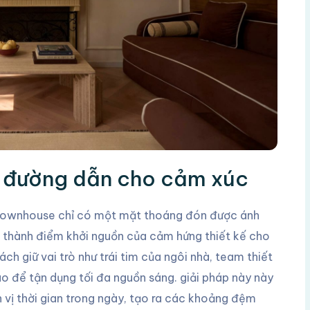
h đường dẫn cho cảm xúc
Townhouse chỉ có một mặt thoáng đón được ánh
rở thành điểm khởi nguồn của cảm hứng thiết kế cho
ch giữ vai trò như trái tim của ngôi nhà, team thiết
ào để tận dụng tối đa nguồn sáng. giải pháp này này
n vị thời gian trong ngày, tạo ra các khoảng đệm