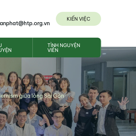
KIẾN VIỆC
anphat@htp.org.vn
U
TÌNH NGUYỆN
UYỆN
VIÊN
rnism giữa lòng Sài Gòn