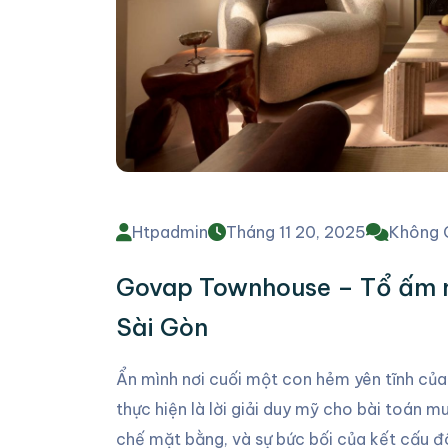
Htpadmin
Tháng 11 20, 2025
Không 
Govap Townhouse – Tổ ấm m
Sài Gòn
Ẩn mình nơi cuối một con hẻm yên tĩnh của 
thực hiện là lời giải duy mỹ cho bài toán 
chế mặt bằng, và sự bức bối của kết cấu đô 