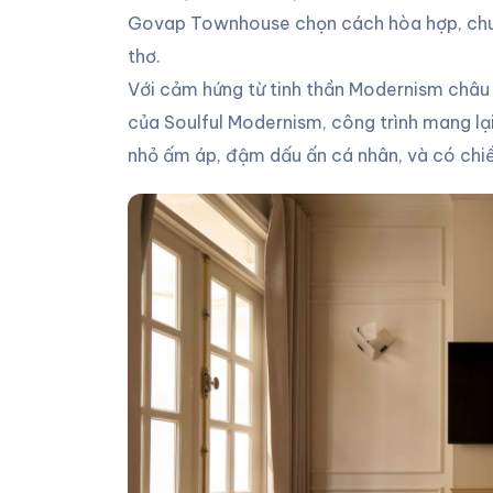
Govap Townhouse chọn cách hòa hợp, chuy
thơ.
Với cảm hứng từ tinh thần Modernism châu
của Soulful Modernism, công trình mang lạ
nhỏ ấm áp, đậm dấu ấn cá nhân, và có chi