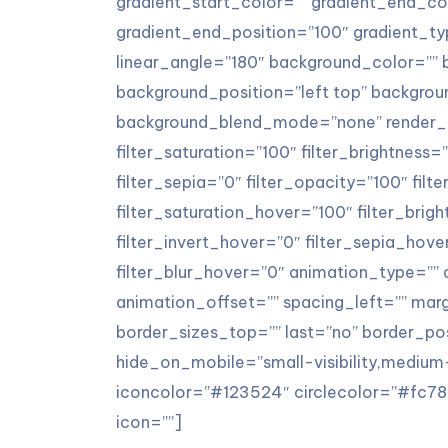
gradient_start_color=”” gradient_end_col
gradient_end_position=”100″ gradient_typ
linear_angle=”180″ background_color=””
background_position=”left top” backgro
background_blend_mode=”none” render_log
filter_saturation=”100″ filter_brightness=”
filter_sepia=”0″ filter_opacity=”100″ filt
filter_saturation_hover=”100″ filter_bri
filter_invert_hover=”0″ filter_sepia_hov
filter_blur_hover=”0″ animation_type=””
animation_offset=”” spacing_left=”” ma
border_sizes_top=”” last=”no” border_pos
hide_on_mobile=”small-visibility,medium-vi
iconcolor=”#123524″ circlecolor=”#fc786a
icon=””]