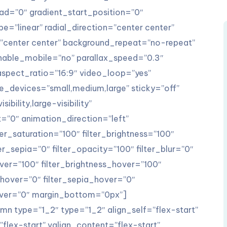
=”0″ gradient_start_position=”0″
e=”linear” radial_direction=”center center”
=”center center” background_repeat=”no-repeat”
nable_mobile=”no” parallax_speed=”0.3″
pect_ratio=”16:9″ video_loop=”yes”
e_devices=”small,medium,large” sticky=”off”
bility,large-visibility”
t=”0″ animation_direction=”left”
er_saturation=”100″ filter_brightness=”100″
ter_sepia=”0″ filter_opacity=”100″ filter_blur=”0″
over=”100″ filter_brightness_hover=”100″
_hover=”0″ filter_sepia_hover=”0″
hover=”0″ margin_bottom=”0px”]
mn type=”1_2″ type=”1_2″ align_self=”flex-start”
lex-start” valign_content=”flex-start”