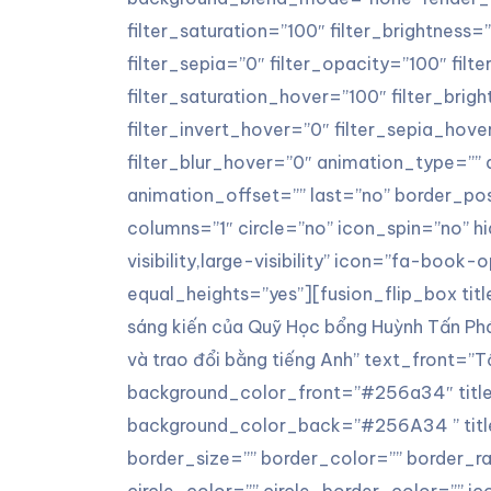
filter_saturation=”100″ filter_brightness=”
filter_sepia=”0″ filter_opacity=”100″ filt
filter_saturation_hover=”100″ filter_bri
filter_invert_hover=”0″ filter_sepia_hov
filter_blur_hover=”0″ animation_type=””
animation_offset=”” last=”no” border_pos
columns=”1″ circle=”no” icon_spin=”no” h
visibility,large-visibility” icon=”fa-book-
equal_heights=”yes”][fusion_flip_box ti
sáng kiến của Quỹ Học bổng Huỳnh Tấn Phát
và trao đổi bằng tiếng Anh” text_front=”T
background_color_front=”#256a34″ title_
background_color_back=”#256A34 ” title
border_size=”” border_color=”” border_rad
circle_color=”” circle_border_color=”” ic