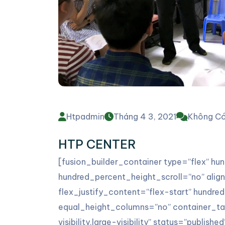
Htpadmin
Tháng 4 3, 2021
Không Có
HTP CENTER
[fusion_builder_container type=”flex” h
hundred_percent_height_scroll=”no” align
flex_justify_content=”flex-start” hundr
equal_height_columns=”no” container_tag
visibility,large-visibility” status=”publi