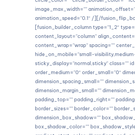
image_max_width=”” animation_offset=””
animation_speed=”0.1″ /][/fusion_flip_b
[fusion_builder_column type=”1_2″ type=”
content_layout=”column” align_content=”f
content_wrap=”wrap” spacing=”” center_c
hide_on_mobile=”small-visibility,medium-vis
sticky_display=”normal,sticky” class=”” 
order_medium=”0″ order_small=”0″ dim
dimension_spacing_small=”” dimension_
dimension_margin_small=”” dimension_ma
padding_top=”” padding_right=”” paddin
border_sizes=”” border_color=”” border_
dimension_box_shadow=”” box_shadow_
box_shadow_color=”” box_shadow_style=