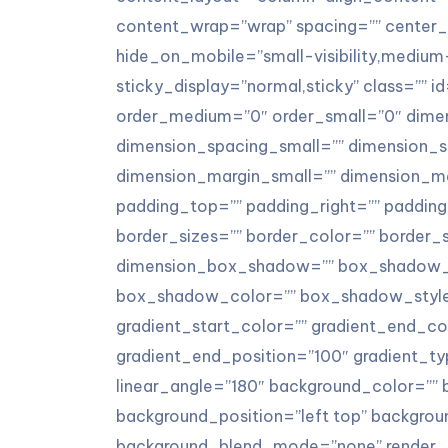
content_wrap=”wrap” spacing=”” center_c
hide_on_mobile=”small-visibility,medium-vis
sticky_display=”normal,sticky” class=”” 
order_medium=”0″ order_small=”0″ dim
dimension_spacing_small=”” dimension_
dimension_margin_small=”” dimension_ma
padding_top=”” padding_right=”” paddin
border_sizes=”” border_color=”” border_
dimension_box_shadow=”” box_shadow_
box_shadow_color=”” box_shadow_style=
gradient_start_color=”” gradient_end_col
gradient_end_position=”100″ gradient_typ
linear_angle=”180″ background_color=””
background_position=”left top” backgro
background_blend_mode=”none” render_log