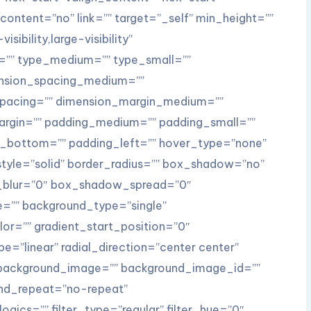
ontent=”no” link=”” target=”_self” min_height=””
ibility,large-visibility”
id=”” type_medium=”” type_small=””
ension_spacing_medium=””
spacing=”” dimension_margin_medium=””
rgin=”” padding_medium=”” padding_small=””
g_bottom=”” padding_left=”” hover_type=”none”
style=”solid” border_radius=”” box_shadow=”no”
blur=”0″ box_shadow_spread=”0″
”” background_type=”single”
or=”” gradient_start_position=”0″
e=”linear” radial_direction=”center center”
 background_image=”” background_image_id=””
und_repeat=”no-repeat”
ics=”” filter_type=”regular” filter_hue=”0″