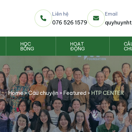
Liên hệ
Email
076 526 1579
quyhuynht
HỌC
HOẠT
CÂ
BỔNG
ĐỘNG
CH
Home
>
Câu chuyện
>
Featured
>
HTP CENTER