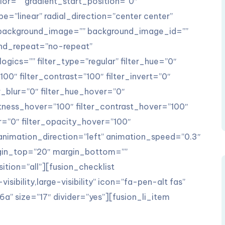
or=”” gradient_start_position=”0″
e=”linear” radial_direction=”center center”
 background_image=”” background_image_id=””
und_repeat=”no-repeat”
ics=”” filter_type=”regular” filter_hue=”0″
100″ filter_contrast=”100″ filter_invert=”0″
er_blur=”0″ filter_hue_hover=”0″
ghtness_hover=”100″ filter_contrast_hover=”100″
er=”0″ filter_opacity_hover=”100″
 animation_direction=”left” animation_speed=”0.3″
rgin_top=”20″ margin_bottom=””
ition=”all”][fusion_checklist
sibility,large-visibility” icon=”fa-pen-alt fas”
” size=”17″ divider=”yes”][fusion_li_item