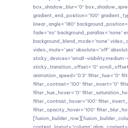
box_shadow_blur=”0″ box_shadow_spread
gradient_end_position=”100″ gradient_typ
linear_angle=”180″ background_position
fade=”no” background_parallax=”none” e
background_blend_mode=”none” video_as
video_mute=”yes” absolute=”off” absolut
sticky_devices=”small-visibility,medium-visi
sticky_transition_offset=”0″ scroll_offse
animation_speed=”0.3″ filter_hue=”0″ filt
filter_contrast=”100″ filter_invert=”0″ fil
filter_hue_hover=”0″ filter_saturation_h
filter_contrast_hover=”100″ filter_invert
filter_opacity_hover=”100″ filter_blur_
[fusion_builder_row][fusion_builder_colu
content_layout=”column” align_content=”f