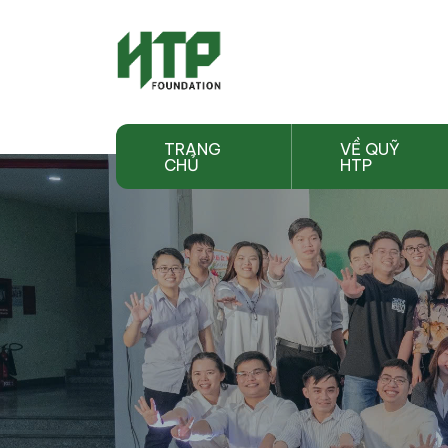
TRANG
VỀ QUỸ
CHỦ
HTP