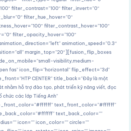
100″ filter_contrast=”100″ filter_invert=”0″
er_blur=”0″ filter_hue_hover=”0″
ghtness_hover=”100″ filter_contrast_hover=”100″
er=”0″ filter_opacity_hover=”100″
 animation_direction=”left” animation_speed=”0.3″
ition=”all” margin_top=”20″][fusion_flip_boxes
ide_on_mobile=”small-visibility,medium-
open fas” icon_flip=”horizontal” flip_effect=”3d”
tle_front=”HTP CENTER” title_back=”Đây là một
 nhằm hỗ trợ đào tạo, phát triển kỹ năng viết, đọc
ổ chức các lớp Tiếng Anh”
front_color=”#ffffff” text_front_color=”#ffffff”
_back_color=”#ffffff” text_back_color=””
ius=”” icon=”” icon_color=”” circle=””
on_flip=”” icon_rotate=”” icon_spin=”” image=””