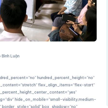
 Bình Luận
undred_percent=”no” hundred_percent_height=”no”
_content=”stretch” flex_align_items=”flex-start”
ed_percent_height_center_content=”yes”
=”div” hide_on_mobile=”small-visibility,medium-
shed” border_style=”solid” box_shadow=”no”