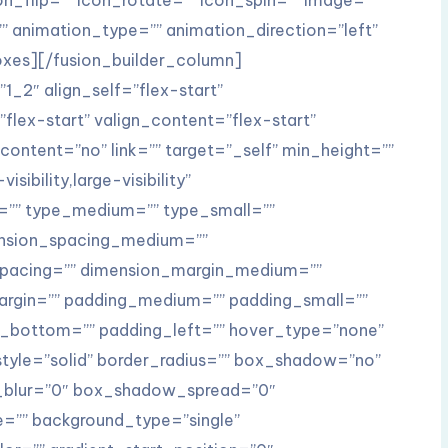
 animation_type=”” animation_direction=”left”
oxes][/fusion_builder_column]
1_2″ align_self=”flex-start”
lex-start” valign_content=”flex-start”
ontent=”no” link=”” target=”_self” min_height=””
ibility,large-visibility”
id=”” type_medium=”” type_small=””
ension_spacing_medium=””
spacing=”” dimension_margin_medium=””
rgin=”” padding_medium=”” padding_small=””
g_bottom=”” padding_left=”” hover_type=”none”
style=”solid” border_radius=”” box_shadow=”no”
blur=”0″ box_shadow_spread=”0″
”” background_type=”single”