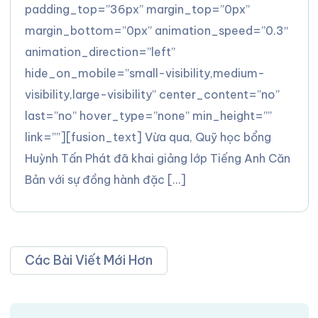
padding_top=”36px” margin_top=”0px”
margin_bottom=”0px” animation_speed=”0.3″
animation_direction=”left”
hide_on_mobile=”small-visibility,medium-
visibility,large-visibility” center_content=”no”
last=”no” hover_type=”none” min_height=””
link=””][fusion_text] Vừa qua, Quỹ học bổng
Huỳnh Tấn Phát đã khai giảng lớp Tiếng Anh Căn
Bản với sự đồng hành đặc […]
Các Bài Viết Mới Hơn
Điều