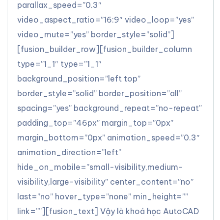
parallax_speed=”0.3″
video_aspect_ratio=”16:9″ video_loop=”yes”
video_mute=”yes” border_style=”solid”]
[fusion_builder_row][fusion_builder_column
type=”1_1″ type=”1_1″
background_position=”left top”
border_style=”solid” border_position=”all”
spacing=”yes” background_repeat=”no-repeat”
padding_top=”46px” margin_top=”0px”
margin_bottom=”0px” animation_speed=”0.3″
animation_direction=”left”
hide_on_mobile=”small-visibility,medium-
visibility,large-visibility” center_content=”no”
last=”no” hover_type=”none” min_height=””
link=””][fusion_text] Vậy là khoá học AutoCAD