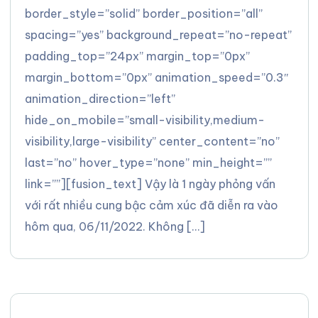
border_style=”solid” border_position=”all”
spacing=”yes” background_repeat=”no-repeat”
padding_top=”24px” margin_top=”0px”
margin_bottom=”0px” animation_speed=”0.3″
animation_direction=”left”
hide_on_mobile=”small-visibility,medium-
visibility,large-visibility” center_content=”no”
last=”no” hover_type=”none” min_height=””
link=””][fusion_text] Vậy là 1 ngày phỏng vấn
với rất nhiều cung bậc cảm xúc đã diễn ra vào
hôm qua, 06/11/2022. Không […]