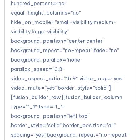
hundred_percent=”no”
equal_height_columns=”no”
hide_on_mobile=”small-visibility,medium-
visibility,large-visibility”
background_position=”center center”
background_repeat=”no-repeat” fade=”no”
background_parallax=”none”
parallax_speed=”0.3″
video_aspect_ratio=”16:9″ video_loop=”yes”
video_mute=”yes” border_style=”solid”]
[fusion_builder_row][fusion_builder_column
type=”1_1″ type=”1_1″
background_position=”left top”
border_style=”solid” border_position=”all”
spacing=”yes” background_repeat=”no-repeat”