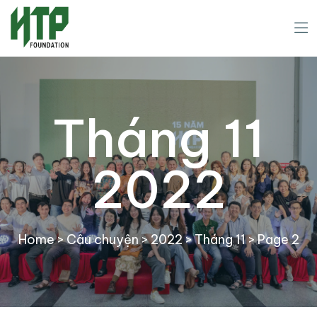
Tháng 11
2022
Home
>
Câu chuyện
>
2022
>
Tháng 11
>
Page 2