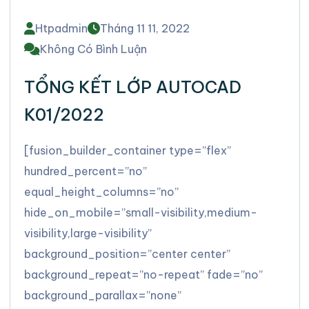
Htpadmin
Tháng 11 11, 2022
Không Có Bình Luận
TỔNG KẾT LỚP AUTOCAD
K01/2022
[fusion_builder_container type=”flex”
hundred_percent=”no”
equal_height_columns=”no”
hide_on_mobile=”small-visibility,medium-
visibility,large-visibility”
background_position=”center center”
background_repeat=”no-repeat” fade=”no”
background_parallax=”none”