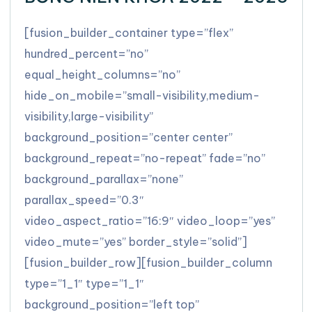
[fusion_builder_container type=”flex”
hundred_percent=”no”
equal_height_columns=”no”
hide_on_mobile=”small-visibility,medium-
visibility,large-visibility”
background_position=”center center”
background_repeat=”no-repeat” fade=”no”
background_parallax=”none”
parallax_speed=”0.3″
video_aspect_ratio=”16:9″ video_loop=”yes”
video_mute=”yes” border_style=”solid”]
[fusion_builder_row][fusion_builder_column
type=”1_1″ type=”1_1″
background_position=”left top”