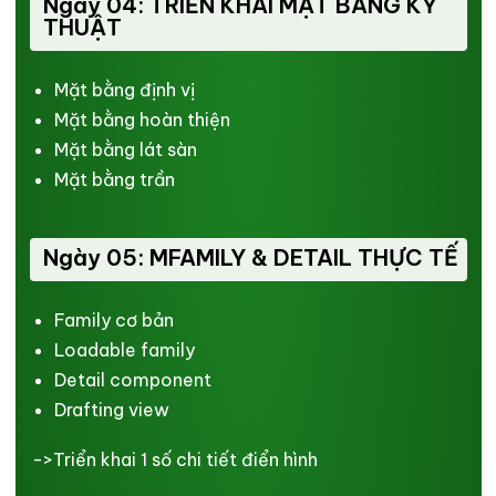
Ngày 04: TRIỂN KHAI MẶT BẰNG KỸ
THUẬT
Mặt bằng định vị
Mặt bằng hoàn thiện
Mặt bằng lát sàn
Mặt bằng trần
Ngày 05: MFAMILY & DETAIL THỰC TẾ
Family cơ bản
Loadable family
Detail component
Drafting view
->Triển khai 1 số chi tiết điển hình