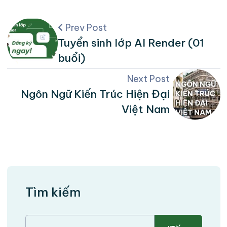
Prev Post
Tuyển sinh lớp AI Render (01
buổi)
Next Post
Ngôn Ngữ Kiến Trúc Hiện Đại
Việt Nam
Tìm kiếm