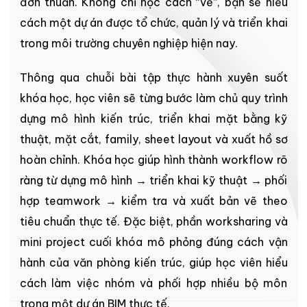
đơn thuần. Không chỉ học cách “vẽ”, bạn sẽ hiểu
cách một dự án được tổ chức, quản lý và triển khai
trong môi trường chuyên nghiệp hiện nay.
Thông qua chuỗi bài tập thực hành xuyên suốt
khóa học, học viên sẽ từng bước làm chủ quy trình
dựng mô hình kiến trúc, triển khai mặt bằng kỹ
thuật, mặt cắt, family, sheet layout và xuất hồ sơ
hoàn chỉnh. Khóa học giúp hình thành workflow rõ
ràng từ dựng mô hình → triển khai kỹ thuật → phối
hợp teamwork → kiểm tra và xuất bản vẽ theo
tiêu chuẩn thực tế. Đặc biệt, phần worksharing và
mini project cuối khóa mô phỏng đúng cách vận
hành của văn phòng kiến trúc, giúp học viên hiểu
cách làm việc nhóm và phối hợp nhiều bộ môn
trong một dự án BIM thực tế.