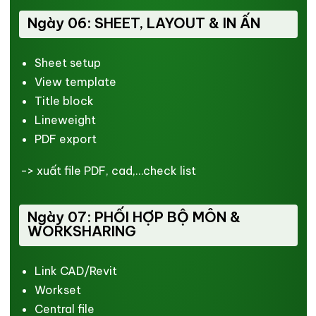
Ngày 06: SHEET, LAYOUT & IN ẤN
Sheet setup
View template
Title block
Lineweight
PDF export
-> xuất file PDF, cad,…check list
Ngày 07: PHỐI HỢP BỘ MÔN &
WORKSHARING
Link CAD/Revit
Workset
Central file