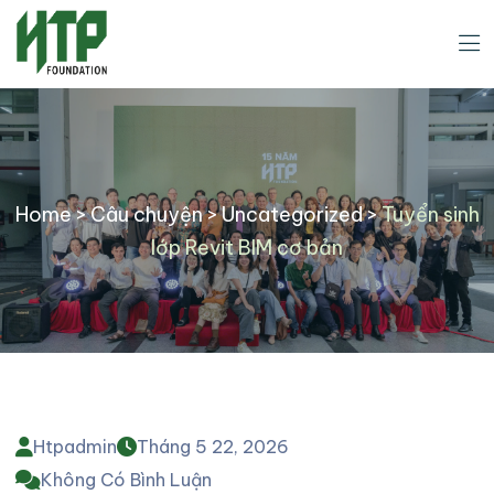
Home
>
Câu chuyện
>
Uncategorized
>
Tuyển sinh
lớp Revit BIM cơ bản
Htpadmin
Tháng 5 22, 2026
Không Có Bình Luận