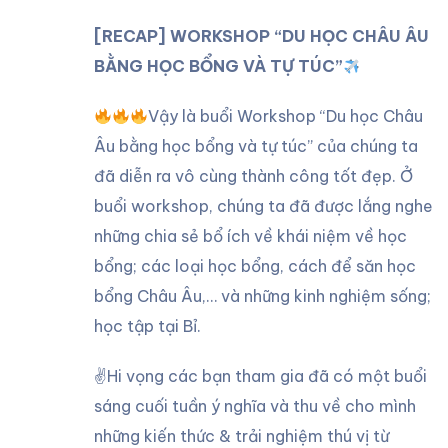
[RECAP] WORKSHOP “DU HỌC CHÂU ÂU
BẰNG HỌC BỔNG VÀ TỰ TÚC”
Vậy là buổi Workshop “Du học Châu
Âu bằng học bổng và tự túc” của chúng ta
đã diễn ra vô cùng thành công tốt đẹp. Ở
buổi workshop, chúng ta đã được lắng nghe
những chia sẻ bổ ích về khái niệm về học
bổng; các loại học bổng, cách để săn học
bổng Châu Âu,… và những kinh nghiệm sống;
học tập tại Bỉ.
✌️Hi vọng các bạn tham gia đã có một buổi
sáng cuối tuần ý nghĩa và thu về cho mình
những kiến thức & trải nghiệm thú vị từ