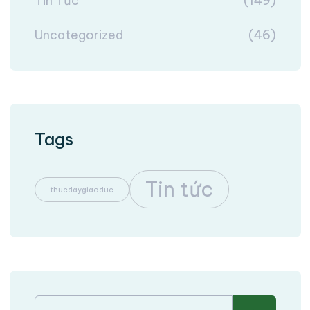
Tin Tức
(149)
Uncategorized
(46)
Tags
Tin tức
thucdaygiaoduc