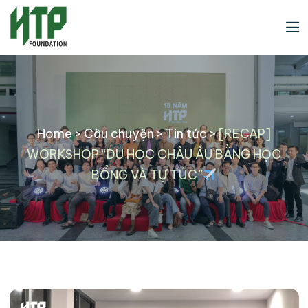
Home
>
Câu chuyện
>
Tin tức
>
[RECAP]
WORKSHOP “DU HỌC CHÂU ÂU BẰNG HỌC
BỔNG VÀ TỰ TÚC”