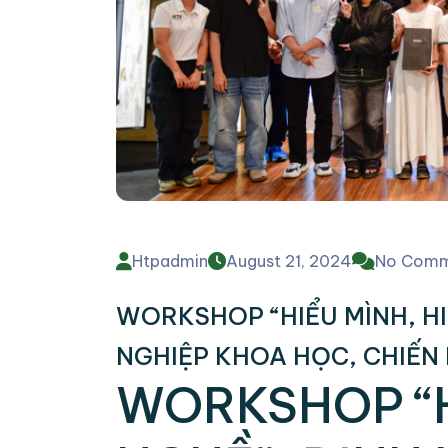
Htpadmin
August 21, 2024
No Comm
WORKSHOP “HIỂU MÌNH, H
NGHIỆP KHOA HỌC, CHIẾN
WORKSHOP “H