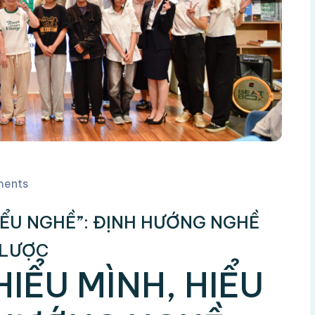
ents
IỂU NGHỀ”: ĐỊNH HƯỚNG NGHỀ
 LƯỢC
IỂU MÌNH, HIỂU