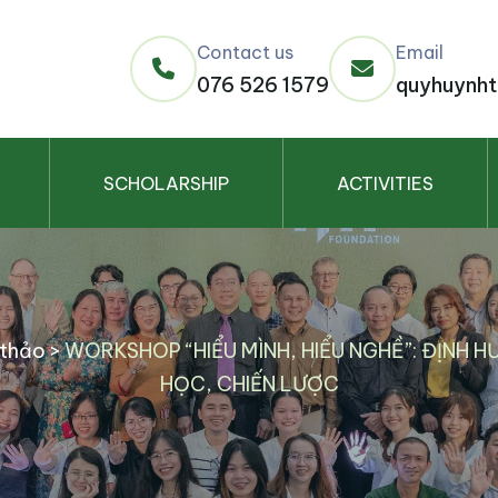
Contact us
Email
076 526 1579
quyhuynht
SCHOLARSHIP
ACTIVITIES
 thảo
>
WORKSHOP “HIỂU MÌNH, HIỂU NGHỀ”: ĐỊNH 
HỌC, CHIẾN LƯỢC