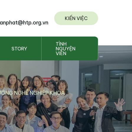
KIẾN VIỆC
anphat@htp.org.vn
TÌNH
STORY
NGUYỆN
VIÊN
HƯỚNG NGHỀ NGHIỆP KHOA