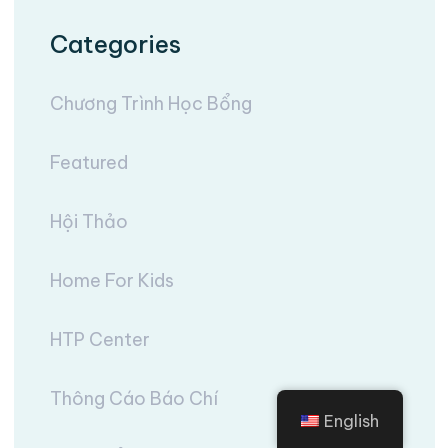
Categories
Chương Trình Học Bổng
Featured
Hội Thảo
Home For Kids
HTP Center
Thông Cáo Báo Chí
English