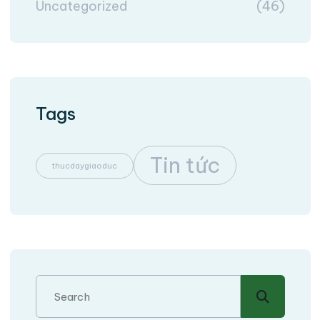
Uncategorized
(46)
Tags
Tin tức
thucdaygiaoduc