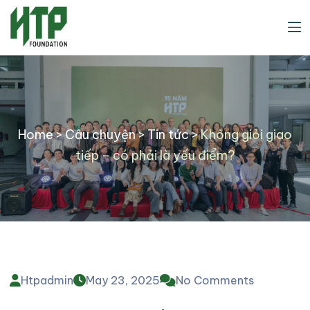
Home
>
Câu chuyện
>
Tin tức
>
Không giỏi giao
tiếp – có phải là yếu điểm?
Htpadmin
May 23, 2025
No Comments