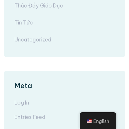
Thúc Đẩy Giáo Dục
Tin Tức
Uncategorized
Meta
Log In
Entries Feed
English